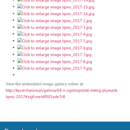
View the embedded image gallery online at:
http://kpciechanow.pl/galeria/68-ii-ogolnopolski-miting-plywacki-
lipno-2017#sigFreeIdf005ade7c8