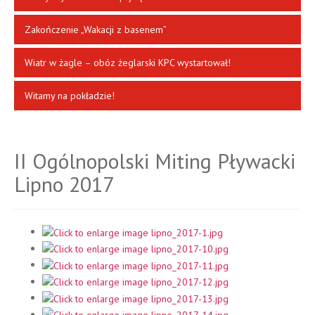
Zakończenie „Wakacji z basenem”
Wiatr w żagle – obóz żeglarski KPC wystartował!
Witamy na pokładzie!
II Ogólnopolski Miting Pływacki
Lipno 2017